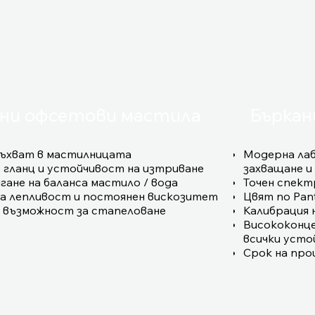
ни офсетови мастила
Бъркан
асъхват в мастилницата
Модерна лаб
 гланц и устойчивост на изтриване
захващане и
ане на баланса мастило / вода
Точен спект
а лепливост и постоянен вискозитет
Цвят по Pan
 възможност за стапеловане
Калибрация 
Висококонц
всички усто
Срок на про