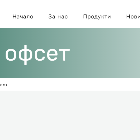
Начало
За нас
Продукти
Нов
 офсет
сет