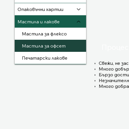
Опаковъчни хартии
Мастила и лакове
Мастила за флексо
Процес
Мастила за офсет
Печатарски лакове
Свежи, не з
Много добър
Бързо достиг
Незначителн
Много добра