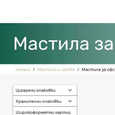
Мастила за
Начало
/
Мастила и лакове
/
Мастила за оф
Цигарени опаковки
Хранителни опаковки
Широкоформатни хартии