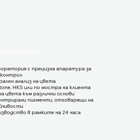
и мастила
оратория с прецизна апаратура за
 контрол
рален анализ на цвета
tone, HKS или по мостра на клиента
на цвета към различни основи
ентрирани пигменти, отговарящи на
йчивости
изводство в рамките на 24 часа