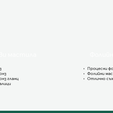
ви мастила
Фолийн
з
Процесни фо
онз
Фолийни мас
онз гланц
Отлично съх
алици