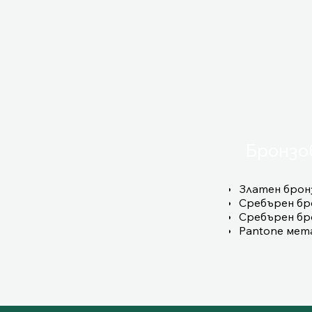
Бронзо
Златен брон
Сребърен бр
Сребърен бр
Pantone мет