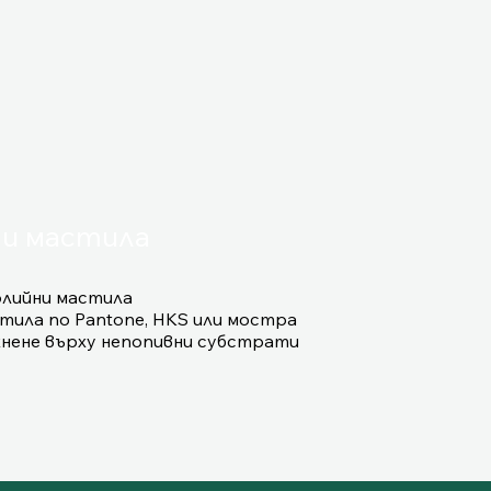
и мастила
лийни мастила
тила по Pantone, HKS или мостра
нене върху непопивни субстрати