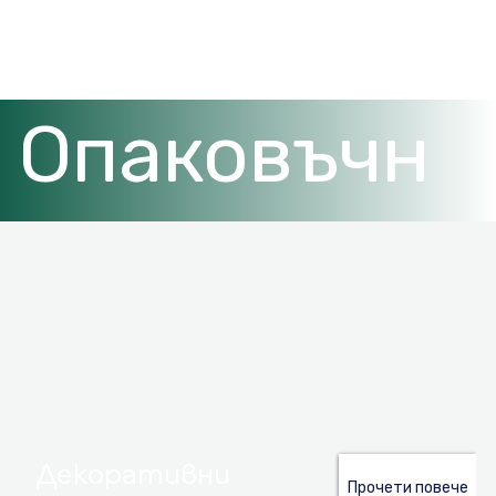
Опаковъчн
и хартии
Декоративни
Прочети повече