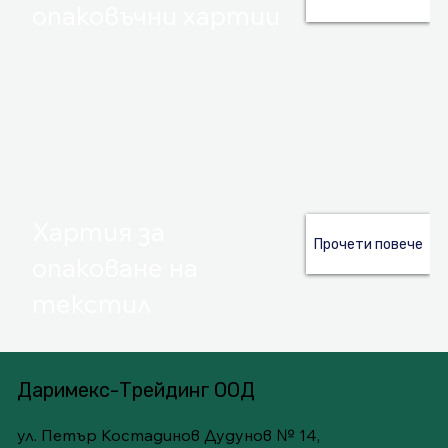
опаковъчни хартии
Хартия за
Прочети повече
опаковане на
текстил
Даримекс-Трейдинг ООД
ул. Петър Костадинов Дудунов № 14,